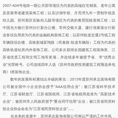
2007-A04号地块一期公共部等项目为代表的高端住宅精装、老年公寓
及居家养老建筑装饰工程；以东沙湖学校、月亮湾九年一贯制学校及
幼儿园、苏州新区实验幼儿园等项目为代表的教育院校装饰工程；以
中国光大银行苏州分行新办公楼、常州交银大厦、建行张家港分行新
业务综合用房为代表的金融机构装饰工程；以苏州轨道交通2号线工程
车辆段综合楼、高铁新城富翔路（民泰路-轨道车辆段）工程为代表的
高铁轨道站房内外装饰工程。公司多次获得全国建筑工程装饰奖、江
苏省优质工程和文明工地等奖项，并连续多年被授予省、市“优秀企
业”光荣称号。公司连续四年入选《苏州市政府投资建筑工程预选承包
商》Ⅰ类装饰企业。
数年的发展和积累结出丰硕的果实：2015年度苏州承志装饰有限
公司被全国中小企业协会授予“AAA信用企业”；被江苏省科学技术
厅、江苏省财政厅、江苏省国税局、江苏省地税局批准为 “高新技术
企业”；被苏州市人民政府授予“重合同守信用”企业；被江苏省民营科
技企业协会命名为“江苏省民营科技企业”……
在未来的发展中，苏州承志装饰有限公司将以严谨的工作作风，